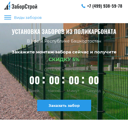
+7 (499) 938-59-78
Виды заборов
УСТАНОВКА ЗАБОРОВ ИЗ ПОЛИКАРБОНАТА
В Уфе и Республике Башкортостан
Закажите монтаж забора сейчас и получите
СКИДКУ 5%
ОСТАЛОСЬ ВРЕМЕНИ
00
00
00
00
Дней
Часов
Минут
Секунд
Заказать забор