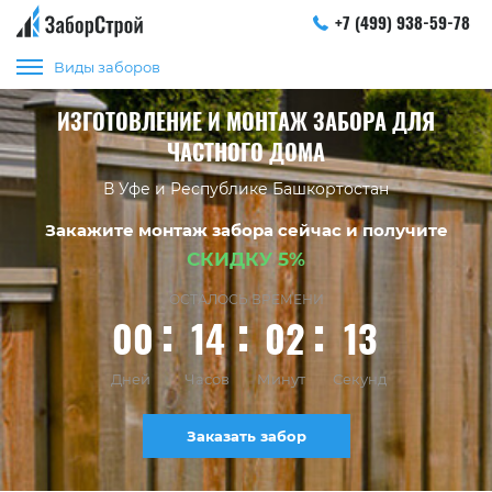
+7 (499) 938-59-78
Виды заборов
ИЗГОТОВЛЕНИЕ И МОНТАЖ ЗАБОРА ДЛЯ
ЧАСТНОГО ДОМА
В Уфе и Республике Башкортостан
Закажите монтаж забора сейчас и получите
СКИДКУ 5%
ОСТАЛОСЬ ВРЕМЕНИ
00
14
02
12
Дней
Часов
Минут
Секунд
Заказать забор