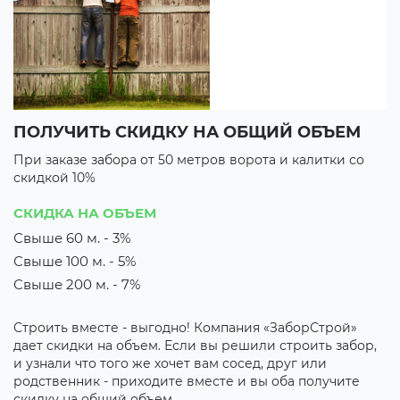
ПОЛУЧИТЬ СКИДКУ НА ОБЩИЙ ОБЪЕМ
В
При заказе забора от 50 метров ворота и калитки со
П
скидкой 10%
с
3 
СКИДКА НА ОБЪЕМ
3
Свыше 60 м. - 3%
Свыше 100 м. - 5%
их
М
з
Свыше 200 м. - 7%
о
к
Строить вместе - выгодно! Компания «ЗаборСтрой»
р
дает скидки на объем. Если вы решили строить забор,
о
и узнали что того же хочет вам сосед, друг или
родственник - приходите вместе и вы оба получите
скидку на общий объем.